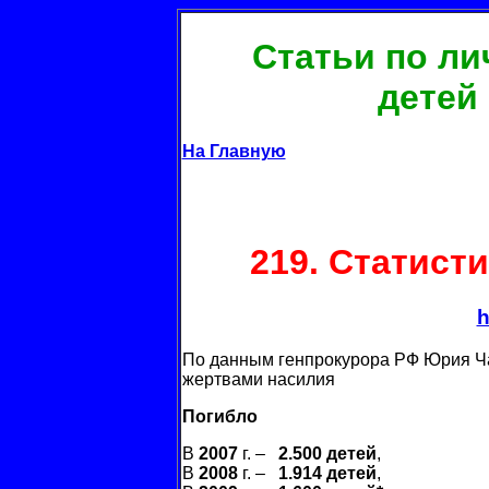
Статьи по ли
детей
На Главную
219.
Статисти
h
По данным генпрокурора РФ Юрия Чай
жертвами насилия
Погибло
В
2007
г. –
2.500 детей
,
В
2008
г. –
1.914 детей
,